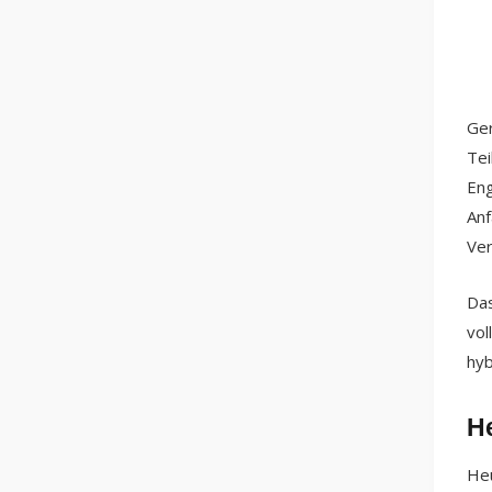
Ger
Tei
Eng
Anf
Ver
Das
vol
hyb
H
Heu