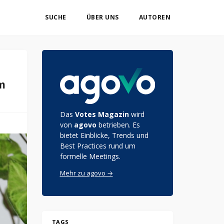
SUCHE
ÜBER UNS
AUTOREN
m
Das
Votes Magazin
wird
von
agovo
betrieben. Es
bietet Einblicke, Trends und
Best Practices rund um
formelle Meetings.
Mehr zu agovo →
TAGS