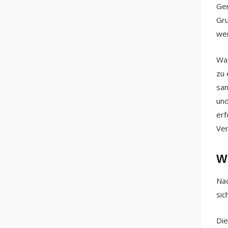
Gen
Gru
wer
Was
zu 
sam
und
erf
Ver
Wi
Nac
sic
Die