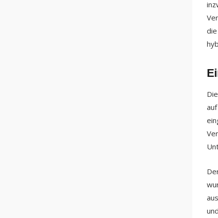
inz
Ver
die
hyb
Ei
Die
auf
ein
Ver
Unt
Der
wur
aus
und