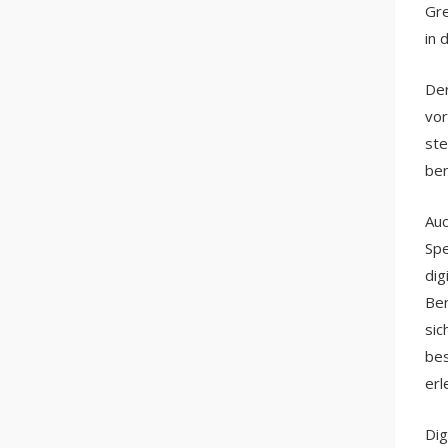
Gre
in 
Der
vor
ste
ben
Auc
Spe
dig
Ben
sic
be
erl
Dig