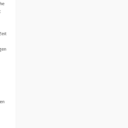
che
t
Zeit
gen
ten