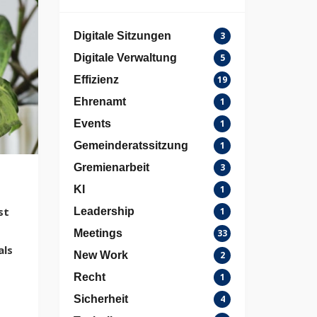
Digitale Sitzungen
3
Digitale Verwaltung
5
Effizienz
19
Ehrenamt
1
Events
1
Gemeinderatssitzung
1
Gremienarbeit
3
KI
1
st
Leadership
1
Meetings
33
als
New Work
2
Recht
1
Sicherheit
4