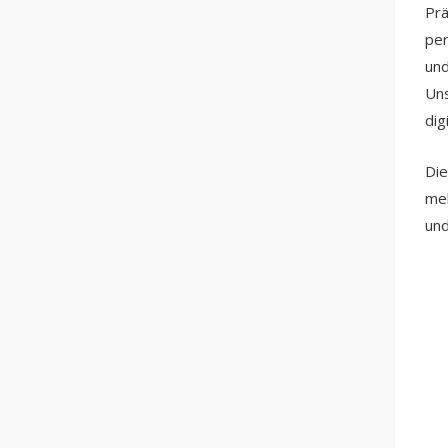
Prä
per
und
Uns
dig
Die
meh
und