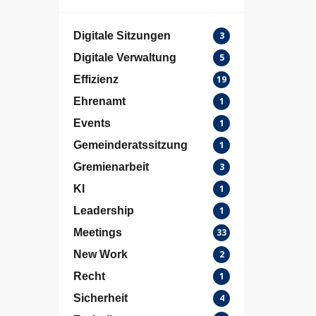
Digitale Sitzungen
3
Digitale Verwaltung
5
Effizienz
19
Ehrenamt
1
Events
1
Gemeinderatssitzung
1
Gremienarbeit
3
KI
1
Leadership
1
Meetings
33
New Work
2
Recht
1
Sicherheit
4