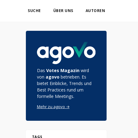
SUCHE
ÜBER UNS
AUTOREN
Das
Votes Magazin
wird
von
agovo
betrieben. Es
bietet Einblicke, Trends und
Best Practices rund um
formelle Meetings.
Mehr zu agovo →
TAGS