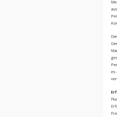
Mee
aus
Per
Ko
Die
Ger
Man
ges
Per
es 
ver
Er
Flu
Erf
Fra