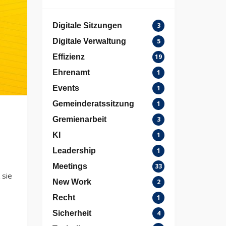
Digitale Sitzungen
3
Digitale Verwaltung
5
Effizienz
19
Ehrenamt
1
Events
1
Gemeinderatssitzung
1
Gremienarbeit
3
KI
1
Leadership
1
Meetings
33
 sie
New Work
2
Recht
1
Sicherheit
4