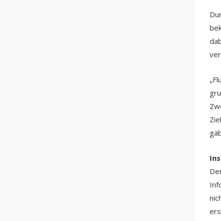
Dur
bek
dab
ver
„Fl
gru
Zwe
Zie
gäb
In
Der
Inf
nic
ers