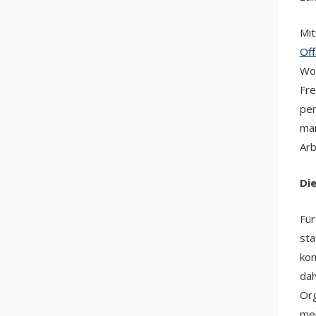
Mit
Off
Woc
Fre
per
man
Arb
Die
Für
sta
kom
dah
Org
mei