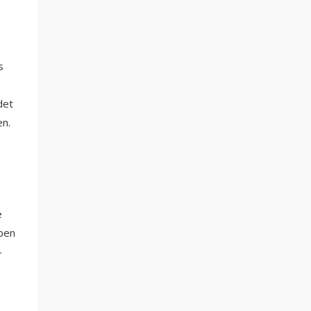
s
det
en.
e
aben
-