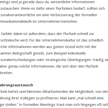
tings sind ja gerade dazu da, wesentliche Informationen
zutauschen. Wenn es dafür eines Flurfunkes bedarf, sollten sich
sonalverantwortliche um eine Verbesserung der formellen
mmunikationabläufe im Unternehmen bemühen.
 Gefahr dabei ist außerdem, dass der Flurfunk schnell zur
üchteküche wird. Für die Unternehmenskultur ist das schädlich.
che Informationen werden aus gutem Grund nicht mit der
amten Belegschaft geteilt, zum Beispiel individuelle
sonalentscheidungen oder strategische Überlegungen. Häufig si
aber genau solche Informationen, die sich über den Flurfunk
breiten.
fahrungsaustausch
rfunk bietet unerfahrenen Mitarbeitenden die Möglichkeit, von de
ahrung ihrer Kollegen zu profitieren. Man kann „mal schnell eine
ge stellen.” In formellen Meetings traut man sich hingegen oft nic