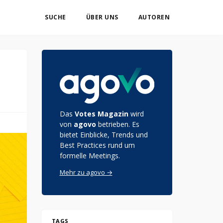
SUCHE
ÜBER UNS
AUTOREN
Das
Votes Magazin
wird
von
agovo
betrieben. Es
bietet Einblicke, Trends und
Best Practices rund um
formelle Meetings.
Mehr zu agovo →
TAGS