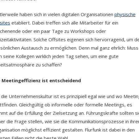
tlerweile haben sich in vielen digitalen Organisationen
physische
sites
etabliert. Dabei treffen sich alle Mitarbeiter für ein
henende oder ein paar Tage zu Workshops oder
izeitaktivitäten. Solche Offsites eigenen sich hervorragend, um d
sönlichen Austausch zu ermöglichen. Denn mal ganz ehrlich: Muss
 seine Kollegen wirklich jeden Tag sehen, um eine gute
eitsatmosphäre zu schaffen?
 Meetingeffizienz ist entscheidend
 die Unternehmenskultur ist es prinzipiell egal wie und wo Meeti
ttfinden. Gleichgültig ob informelle oder formelle Meetings, es
mt auf die Erfüllung der Zielsetzung an. Führungskräfte sollten si
er die Frage stellen, wie sie die Kommunikationsprozesse in ihre
anisation möglichst effizient gestalten. Flurfunk ist dabei in den
sten Fällen nicht die beste Wahl.