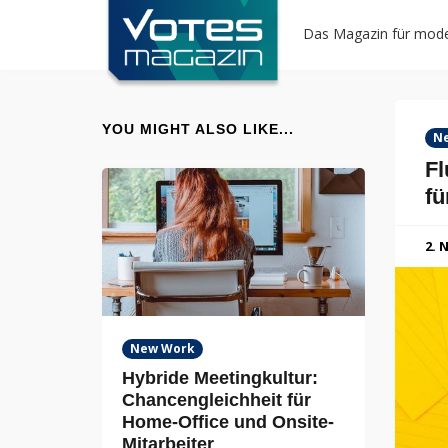
Das Magazin für mode
YOU MIGHT ALSO LIKE...
N
Fl
fü
2. 
New Work
Hybride Meetingkultur:
Chancengleichheit für
Home-Office und Onsite-
Mitarbeiter