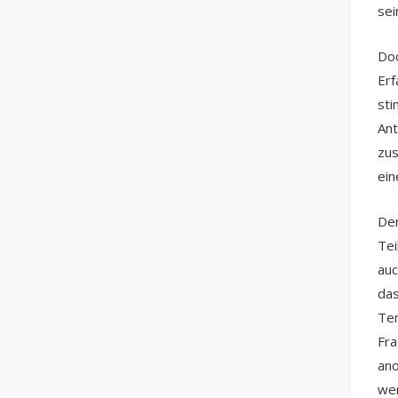
sei
Doc
Erf
sti
Ant
zus
ein
Der
Tei
auc
das
Tem
Fra
ano
we