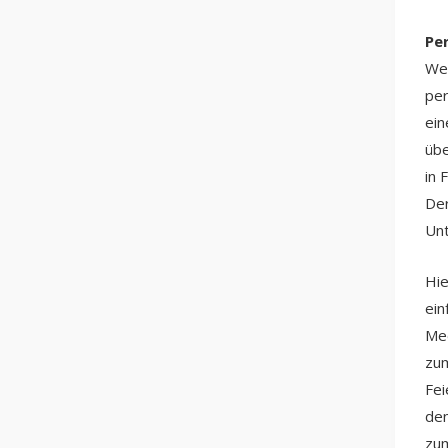
Pe
Wei
per
ein
übe
in 
Der
Unt
Hie
ein
Mee
zum
Fei
den
zum