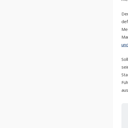
Der
def
Mee
Ma
und
Sol
sei
Sta
Füh
aus