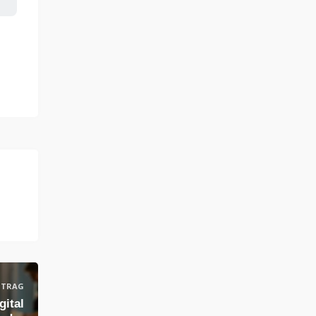
ITRAG
ital