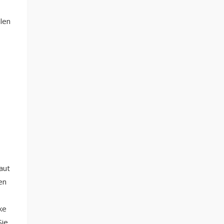
alen
aut
en
ke
Sie