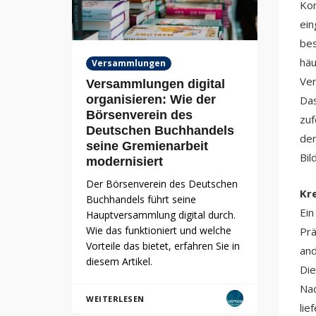
Kom
ein
bes
häu
Versammlungen
Ver
Versammlungen digital
organisieren: Wie der
Das
Börsenverein des
zuf
Deutschen Buchhandels
den
seine Gremienarbeit
Bil
modernisiert
Der Börsenverein des Deutschen
Kre
Buchhandels führt seine
Ein
Hauptversammlung digital durch.
Wie das funktioniert und welche
Prä
Vorteile das bietet, erfahren Sie in
and
diesem Artikel.
Die
Nac
WEITERLESEN
lie