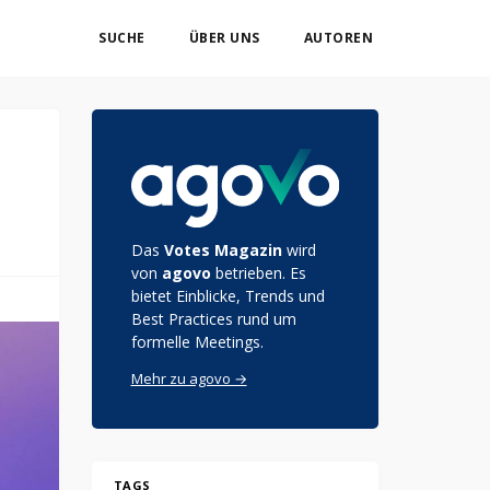
SUCHE
ÜBER UNS
AUTOREN
Das
Votes Magazin
wird
von
agovo
betrieben. Es
bietet Einblicke, Trends und
Best Practices rund um
formelle Meetings.
Mehr zu agovo →
TAGS