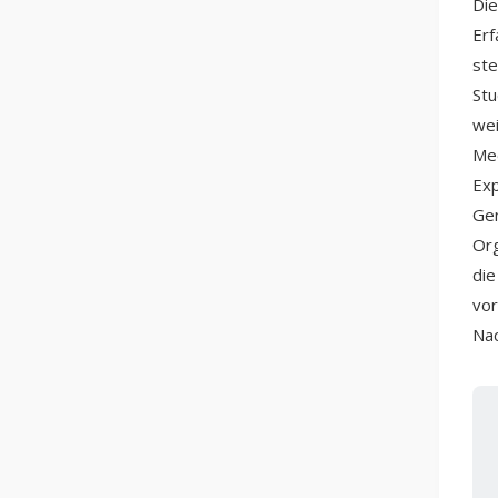
Die
Erf
ste
Stu
wei
Mee
Exp
Gen
Org
die
vor
Nac