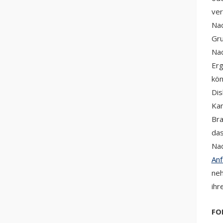
ver
Nac
Gru
Nac
Erg
kön
Dis
Kan
Bra
das
Nac
An
neh
ihr
FO