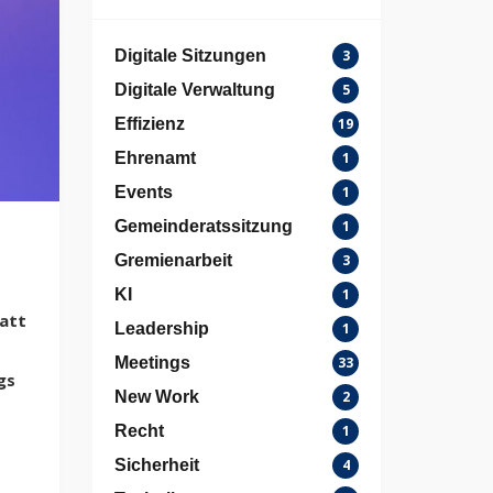
Digitale Sitzungen
3
Digitale Verwaltung
5
Effizienz
19
Ehrenamt
1
Events
1
Gemeinderatssitzung
1
Gremienarbeit
3
KI
1
tatt
Leadership
1
Meetings
33
gs
New Work
2
Recht
1
Sicherheit
4