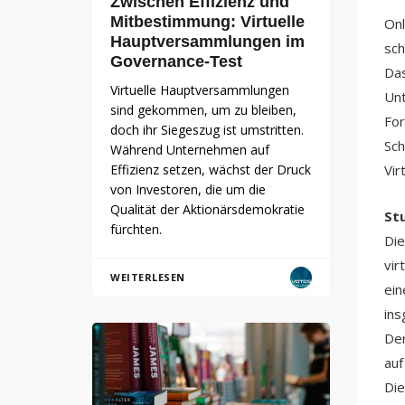
Zwischen Effizienz und
Mitbestimmung: Virtuelle
Onl
Hauptversammlungen im
sch
Governance-Test
Das
Virtuelle Hauptversammlungen
Unt
sind gekommen, um zu bleiben,
For
doch ihr Siegeszug ist umstritten.
Sch
Während Unternehmen auf
Effizienz setzen, wächst der Druck
Vir
von Investoren, die um die
Qualität der Aktionärsdemokratie
Stu
fürchten.
Die
vir
WEITERLESEN
ein
ins
Der
auf
Die