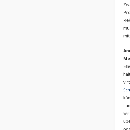
Zwa
Pro
Rek
müs
mit
And
Me
Ell
häl
vir
Sch
kön
Lan
wir
übe
ode