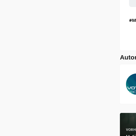
M
Auto
VORH