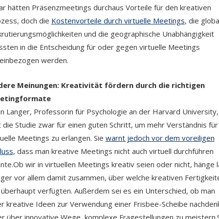
r hätten Präsenzmeetings durchaus Vorteile für den kreativen
zess, doch die
Kostenvorteile durch virtuelle Meetings
, die glob
rutierungsmöglichkeiten und die geographische Unabhängigkeit
sten in die Entscheidung für oder gegen virtuelle Meetings
einbezogen werden.
ere Meinungen: Kreativität fördern durch die richtigen
etingformate
en Langer, Professorin für Psychologie an der Harvard University,
t die Studie zwar für einen guten Schritt, um mehr Verständnis für
tuelle Meetings zu erlangen. Sie
warnt jedoch vor dem voreiligen
luss
, dass man kreative Meetings nicht auch virtuell durchführen
nte.Ob wir in virtuellen Meetings kreativ seien oder nicht, hänge l
ger vor allem damit zusammen, über welche kreativen Fertigkeit
 überhaupt verfügten. Außerdem sei es ein Unterschied, ob man
r kreative Ideen zur Verwendung einer Frisbee-Scheibe nachden
r über innovative Wege, komplexe Fragestellungen zu meistern.